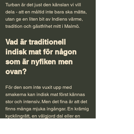
Turban
 är det just den känslan vi vill 
dela - att en måltid inte bara ska mätta, 
utan ge en liten bit av Indiens värme, 
tradition och gästfrihet mitt i Malmö.
Vad är traditionell 
indisk mat för någon 
som är nyfiken men 
ovan?
För den som inte vuxit upp med 
smakerna kan indisk mat först kännas 
stor och intensiv. Men det fina är att det 
finns många mjuka ingångar. En krämig 
kycklingrätt, 
en välgjord dal
 eller en 
biryani med tydlig arom men lagom 
hetta kan vara ett bättre första steg än 