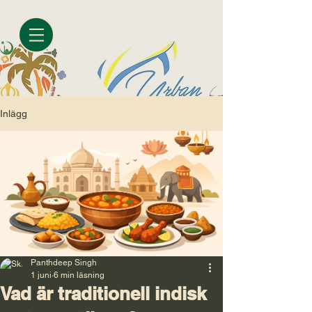
Inlägg
Panthdeep Singh
1 juni
6 min läsning
Vad är traditionell indisk