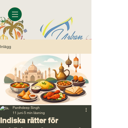
Inlägg
Panthdeep Singh
11 juni
5 min läsning
Indiska rätter för