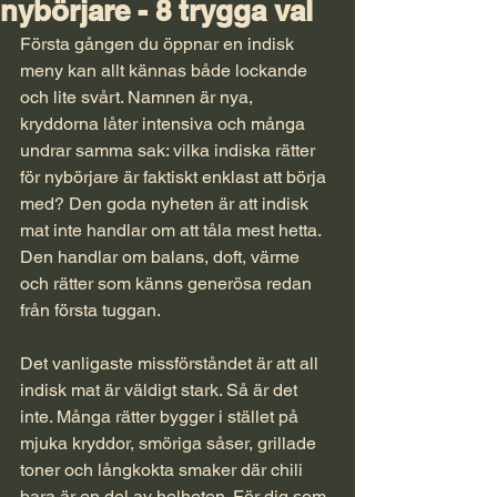
nybörjare - 8 trygga val
Första gången du öppnar en indisk 
meny kan allt kännas både lockande 
och lite svårt. Namnen är nya, 
kryddorna låter intensiva och många 
undrar samma sak: vilka indiska rätter 
för nybörjare är faktiskt enklast att börja 
med? Den goda nyheten är att indisk 
mat inte handlar om att tåla mest hetta. 
Den handlar om balans, doft, värme 
och rätter som känns generösa redan 
från första tuggan.
Det vanligaste missförståndet är att all 
indisk mat är väldigt stark. Så är det 
inte. Många rätter bygger i stället på 
mjuka kryddor, smöriga såser, grillade 
toner och långkokta smaker där chili 
bara är en del av helheten. För dig som 