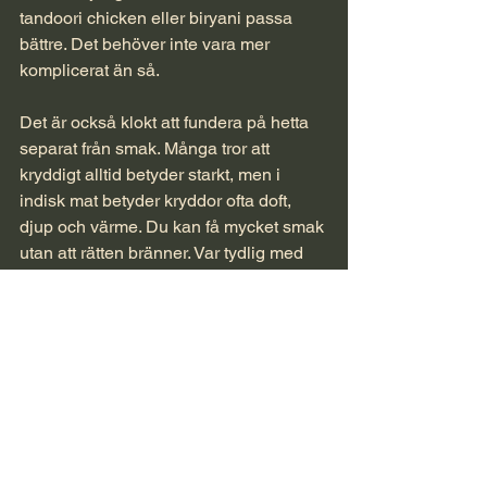
tandoori chicken eller biryani passa 
bättre. Det behöver inte vara mer 
komplicerat än så.
Det är också klokt att fundera på hetta 
separat från smak. Många tror att 
kryddigt alltid betyder starkt, men i 
indisk mat betyder kryddor ofta doft, 
djup och värme. Du kan få mycket smak 
utan att rätten bränner. Var tydlig med 
att du vill ha milt om du är osäker. Det 
är ett enkelt sätt att få en bättre första 
upplevelse.
Naan och ris hjälper också mer än 
många tror. De rundar av kryddorna, 
fångar upp såsen och gör måltiden mer 
balanserad. Om du testar indisk mat för 