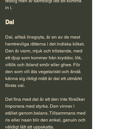
festlig men är samtidigt lätt att komma 
in i.
Dal
Dal, alltså linsgryta, är en av de mest 
hemtrevliga rätterna i det indiska köket. 
Den är varm, mjuk och tröstande, med 
ett djup som kommer från kryddor, lök, 
vitlök och ibland smör eller ghee. För 
den som vill äta vegetariskt och ändå 
känna sig riktigt mätt är dal ett utmärkt 
första val.
Det fina med dal är att den inte försöker 
imponera med styrka. Den vinner i 
stället genom balans. Tillsammans med 
ris eller naan blir den enkel, genuin och 
väldigt lätt att uppskatta.