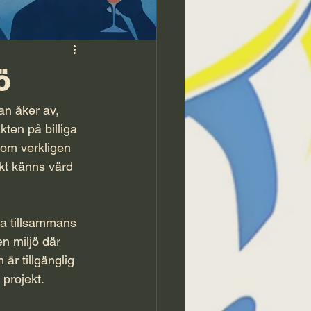
ö
an åker av, 
ten på billiga 
som verkligen 
kt känns värd 
ma tillsammans 
n miljö där 
är tillgänglig 
 projekt.