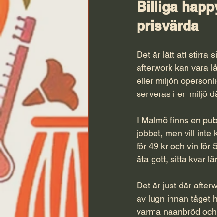
Billiga happ
prisvärda
Det är lätt att stirra 
afterwork kan vara l
eller miljön opersonl
serveras i en miljö 
I Malmö finns en pub
jobbet, men vill inte
för 49 kr och vin för
äta gott, sitta kvar l
Det är just där after
av lugn innan tåget
varma naanbröd och 