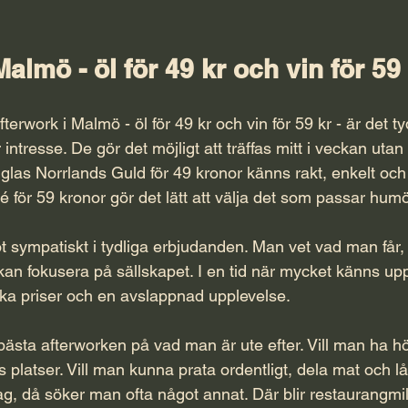
Malmö - öl för 49 kr och vin för 59
rwork i Malmö - öl för 49 kr och vin för 59 kr - är det tyd
intresse. De gör det möjligt att träffas mitt i veckan utan
 glas Norrlands Guld för 49 kronor känns rakt, enkelt och
rosé för 59 kronor gör det lätt att välja det som passar hum
t sympatiskt i tydliga erbjudanden. Man vet vad man får,
kan fokusera på sällskapet. I en tid när mycket känns upp
ka priser och en avslappnad upplevelse.
bästa afterworken på vad man är ute efter. Vill man ha h
s platser. Vill man kunna prata ordentligt, dela mat och lå
ddag, då söker man ofta något annat. Där blir restaurangmil