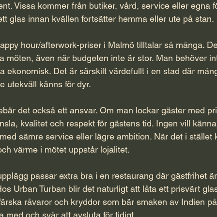
sent. Vissa kommer från butiker, vård, service eller egna 
ett glas innan kvällen fortsätter hemma eller ute på stan.
 happy hour/afterwork-priser i Malmö tilltalar så många. D
 möten, även när budgeten inte är stor. Man behöver int
ara ekonomisk. Det är särskilt värdefullt i en stad där mån
je utekväll känns för dyr.
ebär det också ett ansvar. Om man lockar gäster med pr
sla, kvalitet och respekt för gästens tid. Ingen vill känna 
d sämre service eller lägre ambition. När det i stället
och värme i mötet uppstår lojalitet.
pplägg passar extra bra i en restaurang där gästfrihet är 
s Urban Turban blir det naturligt att låta ett prisvärt glas
 färska råvaror och kryddor som bär smaken av Indien på r
a med och svår att avsluta för tidigt.