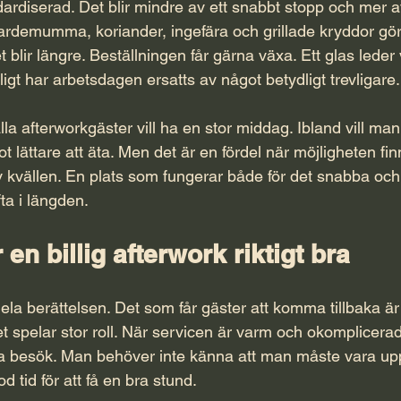
ardiserad. Det blir mindre av ett snabbt stopp och mer a
kardemumma, koriander, ingefära och grillade kryddor gö
blir längre. Beställningen får gärna växa. Ett glas leder v
sligt har arbetsdagen ersatts av något betydligt trevligare.
lla afterworkgäster vill ha en stor middag. Ibland vill man
 lättare att äta. Men det är en fördel när möjligheten fin
 kvällen. En plats som fungerar både för det snabba och
a i längden.
en billig afterwork riktigt bra
 hela berättelsen. Det som får gäster att komma tillbaka är 
spelar stor roll. När servicen är varm och okomplicerad 
na besök. Man behöver inte känna att man måste vara up
od tid för att få en bra stund.