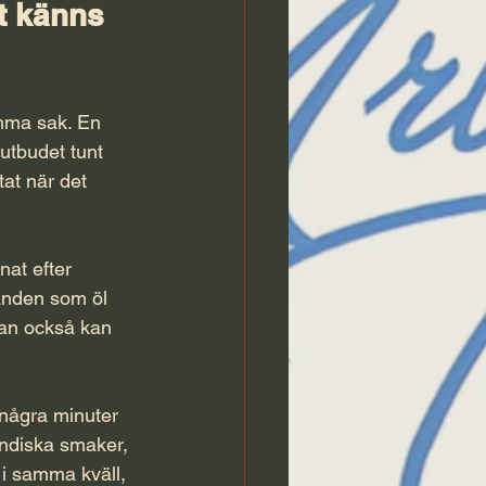
t känns 
samma sak. En 
utbudet tunt 
tat när det 
at efter 
danden som öl 
 man också kan 
 några minuter 
indiska smaker
, 
i samma kväll, 