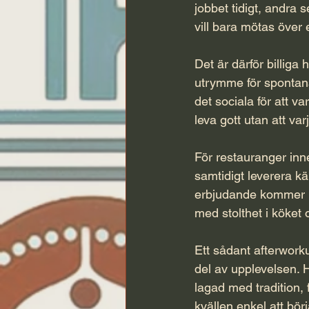
jobbet tidigt, andra 
vill bara mötas över 
Det är därför billiga
utrymme för spontana
det sociala för att v
leva gott utan att var
För restauranger inn
samtidigt leverera kän
erbjudande kommer me
med stolthet i köket 
Ett sådant afterworku
del av upplevelsen. Ho
lagad med tradition
,
kvällen enkel att börj