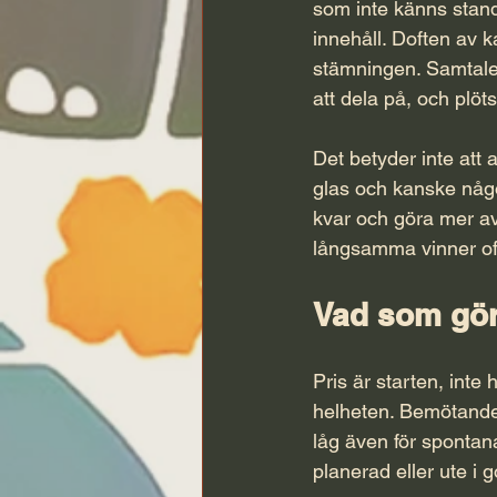
som inte känns stand
innehåll. Doften av 
stämningen. Samtalet 
att dela på, och plöt
Det betyder inte att a
glas och kanske något
kvar och göra mer av
långsamma vinner oft
Vad som gör 
Pris är starten, inte
helheten. Bemötandet 
låg även för sponta
planerad eller ute i g