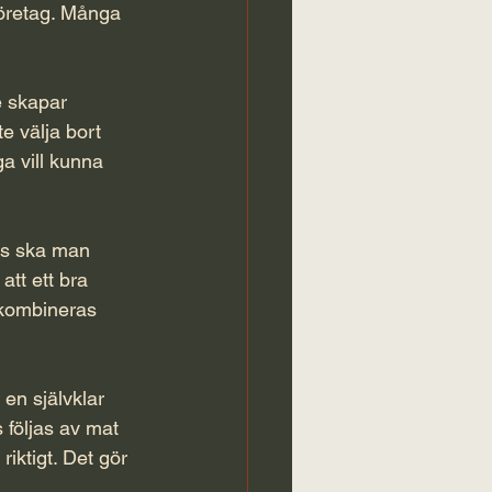
företag. Många 
e skapar 
e välja bort 
ga vill kunna 
is ska man 
att ett bra 
 kombineras 
en självklar 
 följas av 
mat 
iktigt. Det gör 