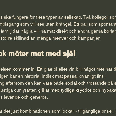
s ska fungera för flera typer av sällskap. Två kollegor som
kompisgäng som vill ses utan krångel. Ett par som sponta
n familj där några vill ha mat direkt och andra gärna börjar
ör större skillnad än många menyer och kampanjer.
ck möter mat med själ
lsen kommer in. Ett glas öl eller vin blir något mer när d
en bär en historia. Indisk mat passar ovanligt fint i 
 eftersom den kan vara både social och tröstande på
ustiga curryrätter, grillat med tydliga kryddor och nybak
s levande och generös.
 det just kombinationen som lockar - tillgängliga priser 