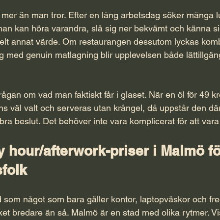
 mer än man tror. Efter en lång arbetsdag söker många l
 man kan höra varandra, slå sig ner bekvämt och känna 
 helt annat värde. Om restaurangen dessutom lyckas kom
g med genuin matlagning blir upplevelsen både lättillgän
rågan om vad man faktiskt får 
i glaset
. När en öl för 49 kr
nns väl valt och serveras utan krångel, då uppstår den dä
t bra beslut. Det behöver inte vara komplicerat för att var
y hour/afterwork-priser i Malmö för
folk
nd som något som bara gäller kontor, laptopväskor och fre
ket bredare än så. Malmö är en stad med olika rytmer. Vi