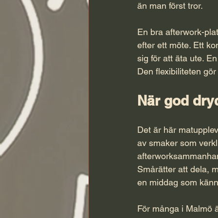
än man först tror.
En bra afterwork-plat
efter ett möte. Ett 
sig för att äta ute. E
Den flexibiliteten g
När god dry
Det är här matuppleve
av smaker som verklig
afterworksammanhang
Smårätter att dela, m
en middag som känn
För många i Malmö är