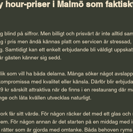
y hour-priser i Malmö som faktisk
sig blind på siffror. Men billigt och prisvärt är inte alltid 
åg i pris men ändå kännas platt om servicen är stressad, 
ig. Samtidigt kan ett enkelt erbjudande bli väldigt uppskat
där gästen känner sig sedd.
lik som vill ha båda delarna. Många söker något avslappn
 kompromissa med kvalitet eller känsla. Därför blir erbju
 59 kr särskilt attraktiva när de finns i en restaurang där
änge och låta kvällen utvecklas naturligt.
work får sitt värde. För någon räcker det med ett glas och
 hem. För någon annan är det starten på en middag med 
rätter som är gjorda med omtanke. Båda behoven ryms 