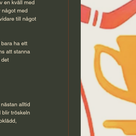
v en kväll med 
r något med 
idare till något 
 bara ha ett 
ns att stanna 
 det 
nästan alltid 
blir tröskeln 
pklädd, 