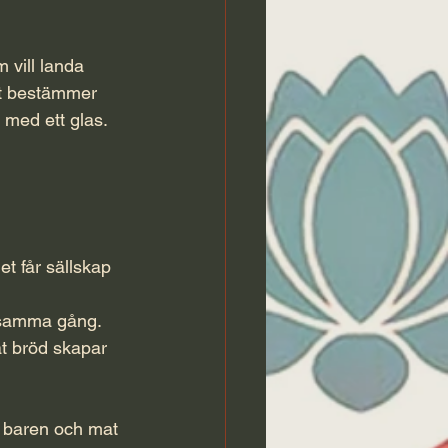
 vill landa 
nt bestämmer 
 med ett glas. 
et får sällskap 
 samma gång. 
at bröd skapar 
i baren och mat 