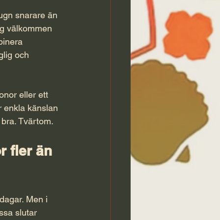
ugn snarare än 
sig välkommen 
binera 
glig och 
onor eller ett 
r enkla känslan 
a bra. Tvärtom.
 fler än 
dagar. Men i 
ssa slutar 