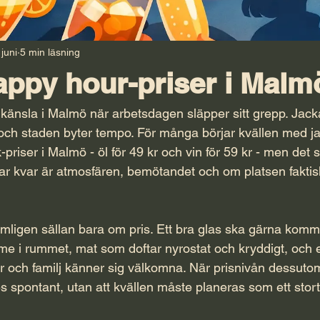
 juni
5 min läsning
happy hour-priser i Malm
d känsla i Malmö när arbetsdagen släpper sitt grepp. Jack
 och staden byter tempo. För många börjar kvällen med jak
priser i Malmö - öl för 49 kr och vin för 59 kr - men det 
r kvar är atmosfären, bemötandet och om platsen faktis
mligen sällan bara om pris. Ett bra glas ska gärna kom
e i rummet, mat som doftar nyrostat och kryddigt, och e
 och familj känner sig välkomna. När prisnivån dessutom 
ses spontant, utan att kvällen måste planeras som ett stort