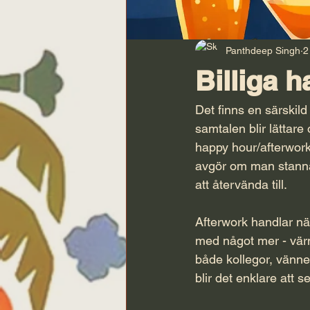
Panthdeep Singh
2
Billiga 
Det finns en särskil
samtalen blir lättare
happy hour/afterwork-
avgör om man stanna
att återvända till.
Afterwork handlar nä
med något mer - värm
både kollegor, vänner
blir det enklare att 