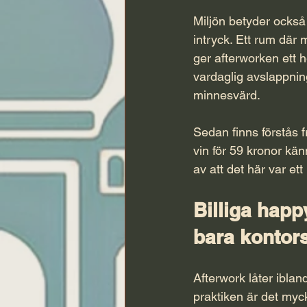
Miljön betyder också
intryck. Ett rum där
ger afterworken ett
vardaglig avslappnin
minnesvärd.
Sedan finns förstås f
vin för 59 kronor kä
av att det här var et
Billiga happ
bara kontors
Afterwork låter ibla
praktiken är det myc