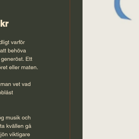
 kr
ligt varför 
 att behöva 
 generöst. Ett 
öret eller maten.
 man vet vad 
blåst 
ög musik och 
ta kvällen gå 
jön viktigare 